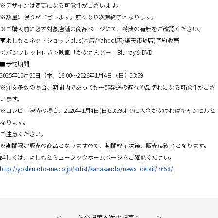
※デザインは変更になる可能性がございます。
※数量に限りがございます。無くなり次第終了となります。
※ご購入前に必ず対象店舗の商品ページにて、特典の有無をご確認ください。
▼よしもとネットショップplus(本店/Yahoo!店/楽天市場店)予約販売
＜パンフレット付き＞映画「かなさんどー」Blu-ray＆DVD
■予約期間
2025年10月30日（木）16:00～2026年1月4日（日）23:59
※注文多数の場合、期間内であっても一部発送の遅れや品切れになる可能性がござ
います。
※コンビニ決済の場合、2026年1月4日(日)23:59までに入金がなければキャンセルと
なります。
ご注意ください。
※期間限定販売の商品となりますので、期間終了次第、販売は終了となります。
詳しくは、よしもとミュージックホームページをご確認ください。
http://yoshimoto-me.co.jp/artist/kanasando/news_detail/7658/
前の記事へ
次の記事へ