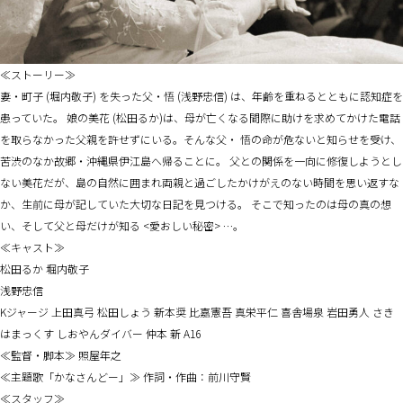
≪ストーリー≫
妻・町子 (堀内敬子) を失った父・悟 (浅野忠信) は、年齢を重ねるとともに認知症を
患っていた。 娘の美花 (松田るか)は、母が亡くなる間際に助けを求めてかけた電話
を取らなかった父親を許せずにいる。そんな父・ 悟の命が危ないと知らせを受け、
苦渋のなか故郷・沖縄県伊江島へ帰ることに。 父との関係を一向に修復しようとし
ない美花だが、島の自然に囲まれ両親と過ごしたかけがえのない時間を思い返すな
か、生前に母が記していた大切な日記を見つける。 そこで知ったのは母の真の想
い、そして父と母だけが知る <愛おしい秘密> …。
≪キャスト≫
松田るか 堀内敬子
浅野忠信
Kジャージ 上田真弓 松田しょう 新本奨 比嘉憲吾 真栄平仁 喜舎場泉 岩田勇人 さき
はまっくす しおやんダイバー 仲本 新 A16
≪監督・脚本≫ 照屋年之
≪主題歌「かなさんどー」≫ 作詞・作曲：前川守賢
≪スタッフ≫