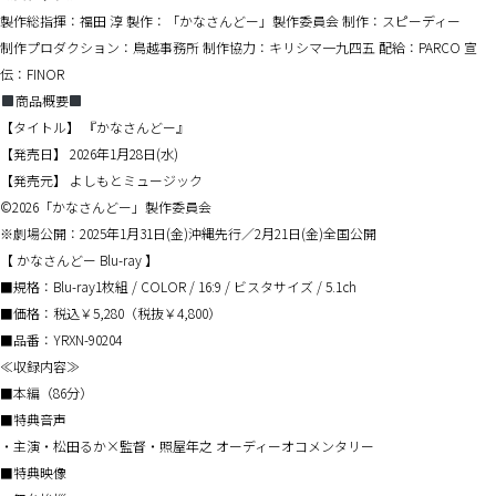
製作総指揮：福田 淳 製作：「かなさんどー」製作委員会 制作：スピーディー
制作プロダクション：鳥越事務所 制作協力：キリシマ一九四五 配給：PARCO 宣
伝：FINOR
商品概要
【タイトル】 『かなさんどー』
【発売日】 2026年1月28日(水)
【発売元】 よしもとミュージック
©2026「かなさんどー」製作委員会
※劇場公開：2025年1月31日(金)沖縄先行／2月21日(金)全国公開
【 かなさんどー Blu-ray 】
■規格：Blu-ray1枚組 / COLOR / 16:9 / ビスタサイズ / 5.1ch
■価格：税込￥5,280（税抜￥4,800）
■品番：YRXN-90204
≪収録内容≫
■本編（86分）
■特典音声
・主演・松田るか×監督・照屋年之 オーディーオコメンタリー
■特典映像