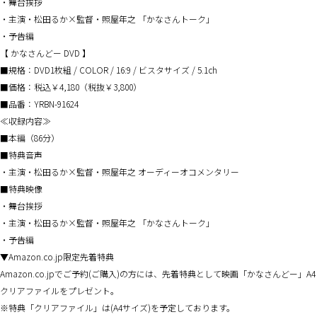
・舞台挨拶
・主演・松田るか×監督・照屋年之 「かなさんトーク」
・予告編
【 かなさんどー DVD 】
■規格：DVD1枚組 / COLOR / 16:9 / ビスタサイズ / 5.1ch
■価格：税込￥4,180（税抜￥3,800）
■品番：YRBN-91624
≪収録内容≫
■本編（86分）
■特典音声
・主演・松田るか×監督・照屋年之 オーディーオコメンタリー
■特典映像
・舞台挨拶
・主演・松田るか×監督・照屋年之 「かなさんトーク」
・予告編
▼Amazon.co.jp限定先着特典
Amazon.co.jpでご予約(ご購入)の方には、先着特典として映画「かなさんどー」A4
クリアファイルをプレゼント。
※特典「クリアファイル」は(A4サイズ)を予定しております。