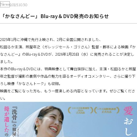
News
2025.10.30
「かなさんどー」Blu-ray＆DVD発売のお知らせ
2025年1月に沖縄で先行上映され、2月に全国公開されました、
松田るか主演、照屋年之（ガレッジセール・ゴリさん）監督・脚本による映画『か
なさんどー』のBlu-ray＆DVDが、2026年1月28日（水）に発売されることが決定し
ました。
本作のBlu-ray＆DVDには、特典映像として舞台挨拶に加え、主演・松田るかと照屋
年之監督が撮影の裏側や作品の魅力を語るオーディオコメンタリー、さらに撮り下
ろし映像「かなさんトーク」も収録。
映画をご覧になった方も、もう一度楽しめる内容となっています。ぜひご覧くださ
い。