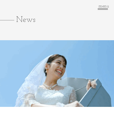
menu
News